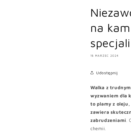
Niezaw
na kami
specjal
18 MARZEC 2024
Udostępnij
Walka z trudnym
wyzwaniem dla ka
to plamy z oleju
zawiera skutecz
zabrudzeniami
. 
chemii.