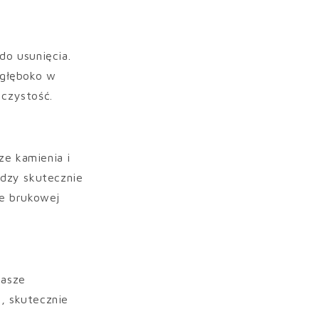
do usunięcia.
 głęboko w
 czystość.
ze kamienia i
rdzy skutecznie
ce brukowej
Nasze
, skutecznie