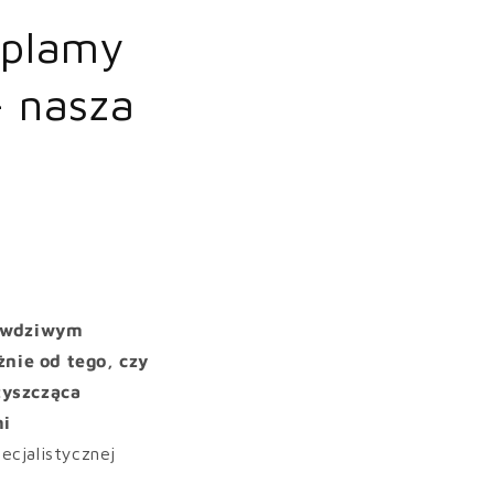
 plamy
– nasza
rawdziwym
nie od tego, czy
zyszcząca
mi
ecjalistycznej