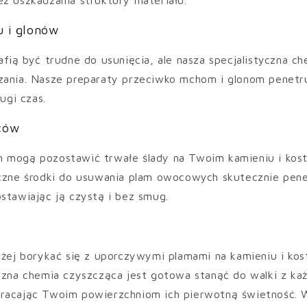
z uszkadzania struktury materiału.
u i glonów
afią być trudne do usunięcia, ale nasza specjalistyczna c
zania. Nasze preparaty przeciwko mchom i glonom penetru
ługi czas.
ców
 mogą pozostawić trwałe ślady na Twoim kamieniu i kost
yczne środki do usuwania plam owocowych skutecznie pene
stawiając ją czystą i bez smug.
użej borykać się z uporczywymi plamami na kamieniu i kos
yczna chemia czyszcząca jest gotowa stanąć do walki z k
racając Twoim powierzchniom ich pierwotną świetność. 