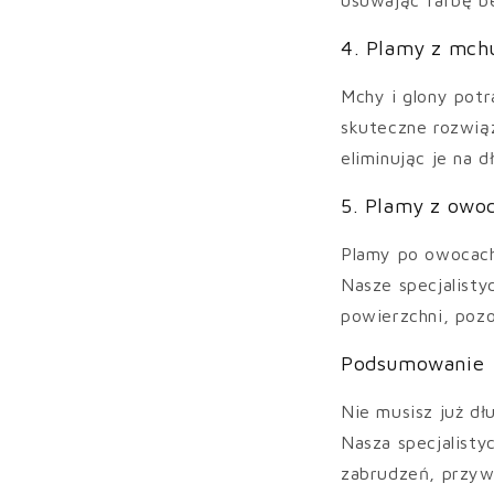
usuwając farbę be
4. Plamy z mch
Mchy i glony potr
skuteczne rozwią
eliminując je na d
5. Plamy z owo
Plamy po owocach
Nasze specjalist
powierzchni, pozo
Podsumowanie
Nie musisz już dł
Nasza specjalist
zabrudzeń, przyw