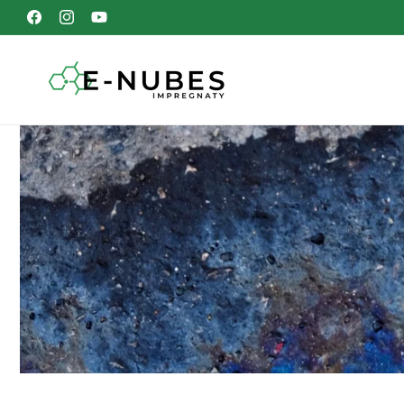
Przejdź
do
Facebook
Instagram
Youtube
treści