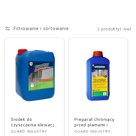
Filtrowanie i sortowanie
2 produkty(-ów)
Środek do
Preparat chroniący
czyszczenia elewacji i
przed plamami i
fasad Guard Industry
graffiti Guard Industry
GUARD INDUSTRY
GUARD INDUSTRY
Dostawca:
Dostawca: