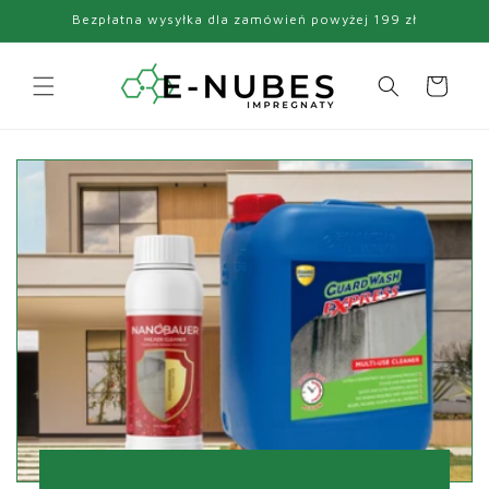
Przejdź
Bezpłatna wysyłka dla zamówień powyżej 199 zł
do
treści
Koszyk