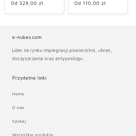
Cena
Od 329,00 zł
Cena
Od 110,00 zł
regularna
regularna
e-nubes.com
Lider na rynku impregnacji powierzchni, ubrań,
doczyszczania oraz antypoślizgu.
Przydatne linki
Home
O nas
Szukaj
Wszystkie produkty