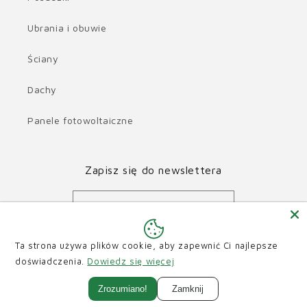
Ubrania i obuwie
Ściany
Dachy
Panele fotowoltaiczne
Zapisz się do newslettera
E-mail
Facebook
Instagram
Youtube
Ta strona używa plików cookie, aby zapewnić Ci najlepsze
doświadczenia.
Dowiedz się więcej
Zrozumiano!
Zamknij
© 2026,
e-nubes
Technologia Shopify
Polityka zwrotu kosztów