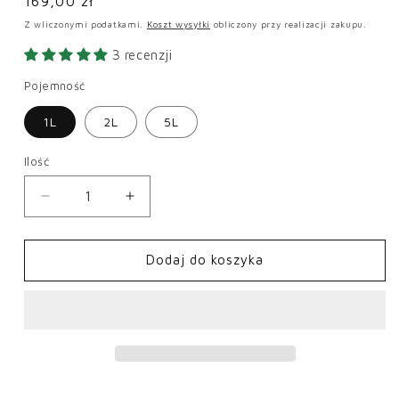
Cena
169,00 zł
regularna
Z wliczonymi podatkami.
Koszt wysyłki
obliczony przy realizacji zakupu.
3 recenzji
Pojemność
1L
2L
5L
Ilość
Zmniejsz
Zwiększ
ilość
ilość
dla
dla
Impregnat
Impregnat
Dodaj do koszyka
do
do
kostki
kostki
brukowej
brukowej
-
-
mokry
mokry
efekt
efekt
Wet
Wet