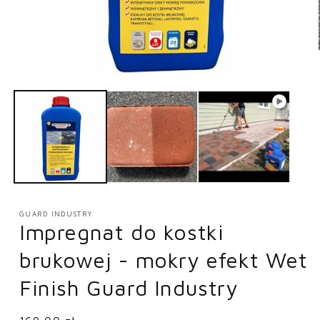
Otwórz
multimedia
1
w
oknie
modalnym
GUARD INDUSTRY
Impregnat do kostki
brukowej - mokry efekt Wet
Finish Guard Industry