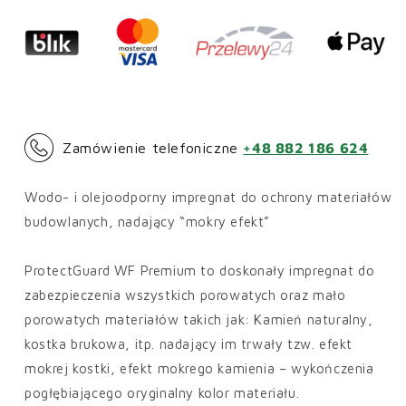
Finish
Finish
Guard
Guard
Industry
Industry
Zamówienie telefoniczne
+48 882 186 624
Wodo- i olejoodporny impregnat do ochrony materiałów
budowlanych, nadający “mokry efekt”
ProtectGuard WF Premium to doskonały impregnat do
zabezpieczenia wszystkich porowatych oraz mało
porowatych materiałów takich jak: Kamień naturalny,
kostka brukowa, itp. nadający im trwały tzw. efekt
mokrej kostki, efekt mokrego kamienia – wykończenia
pogłębiającego oryginalny kolor materiału.