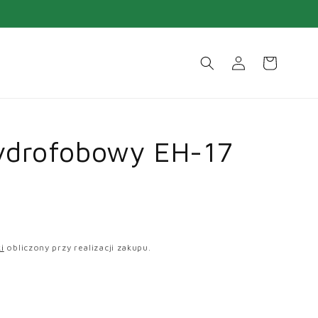
Zaloguj
Koszyk
się
ydrofobowy EH-17
i
obliczony przy realizacji zakupu.