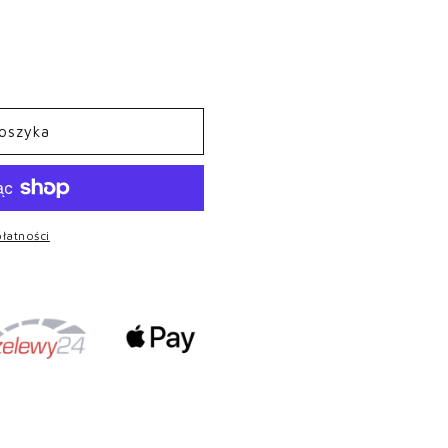
koszyka
płatności