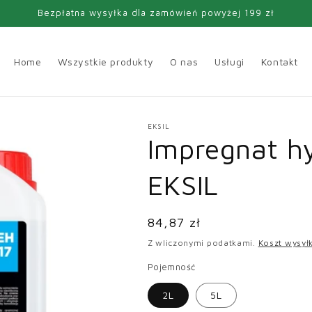
Bezpłatna wysyłka dla zamówień powyżej 199 zł
Home
Wszystkie produkty
O nas
Usługi
Kontakt
EKSIL
Impregnat h
EKSIL
Cena
84,87 zł
regularna
Z wliczonymi podatkami.
Koszt wysyłk
Pojemność
2L
5L