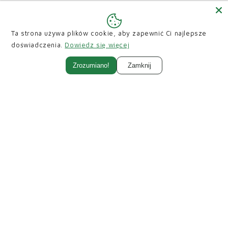
Rejestracja
Ta strona używa plików cookie, aby zapewnić Ci najlepsze
Moje zamówienia
doświadczenia.
Dowiedz się więcej
Moje adresy
Zrozumiano!
Zamknij
Resetuj hasło
Popularne kategorie
Bestsellery
Posadzki
Ubrania i obuwie
Ściany