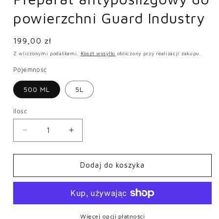
modalnym
powierzchni Guard Industry
Cena
199,00 zł
regularna
Z wliczonymi podatkami.
Koszt wysyłki
obliczony przy realizacji zakupu.
Pojemność
500 ML
5L
Ilość
Zmniejsz
Zwiększ
ilość
ilość
dla
dla
Preparat
Preparat
Dodaj do koszyka
antypoślizgowy
antypoślizgowy
do
do
powierzchni
powierzchni
Guard
Guard
Industry
Industry
Więcej opcji płatności